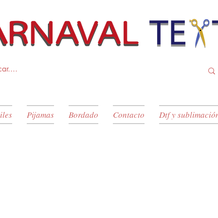
iles
Pijamas
Bordado
Contacto
Dtf y sublimació