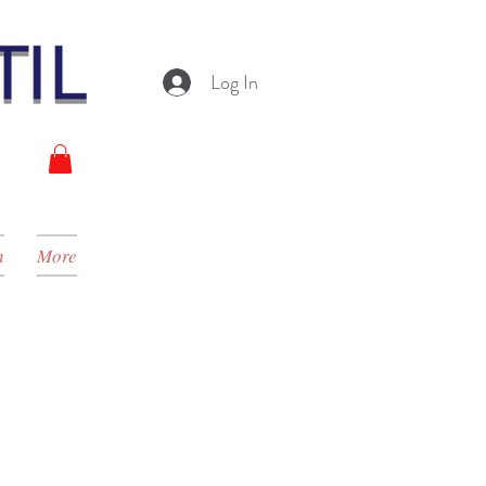
Log In
n
More