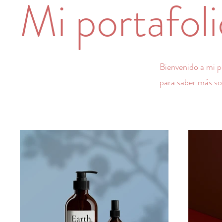
Mi portafoli
Bienvenido a mi p
para saber más so