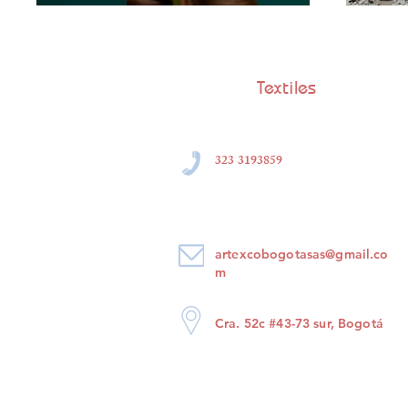
Textiles
323 3193859
artexcobogotasas@gmail.co
m
Cra. 52c #43-73 sur, Bogotá