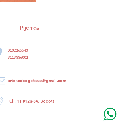
Pijamas
3102265543
3113886002
artexcobogotasas@gmail.com
Cll. 11 #12a-84, Bogotá