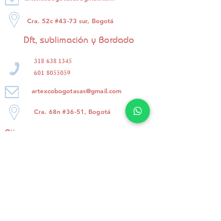
Cra. 52c #43-73 sur, Bogotá
Dft, sublimación y Bordado
318 638 1345
601 8055059
artexcobogotasas@gmail.com
Cra. 68n #36-51, Bogotá
Pijamas
3102265543
3113886002
artexcobogotasas@gmail.com
Cll. 11 #12a-84, Bogotá