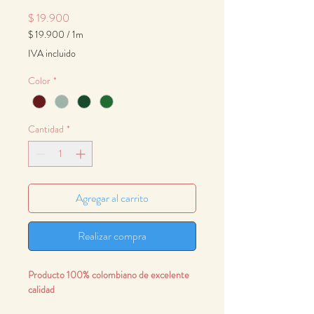
Precio
$ 19.900
$ 19.900
/
1m
$ 19.900
IVA incluido
por
1
Color
*
Metro
Cantidad
*
Agregar al carrito
Realizar compra
Producto 100% colombiano de excelente
calidad