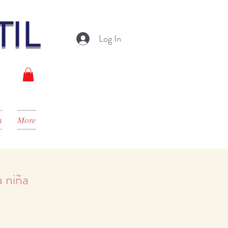
Log In
n
More
a niña