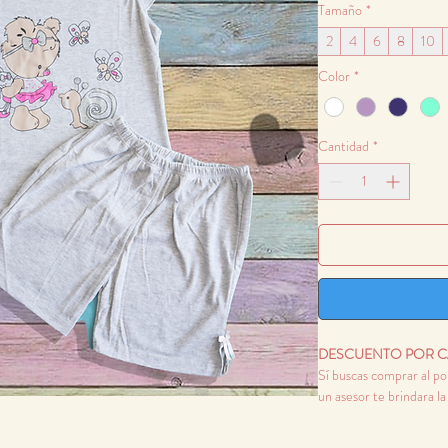
Tamaño
*
2
4
6
8
10
Color
*
Cantidad
*
DESCUENTO POR C
Sí buscas comprar al p
un asesor te brindara l
manejamos.