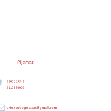
Pijamas
3102265543
3113886002
artexcobogotasas@gmail.com