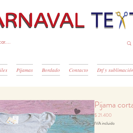
iles
Pijamas
Bordado
Contacto
Dtf y sublimació
Pijama cort
Precio
$ 21.400
IVA incluido